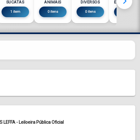
SUCATAS
ANIMAIS
DIVERSOS
ELETRÔNICO
1 item
0 itens
0 itens
0 itens
EFFA - Leiloeira Pública Oficial