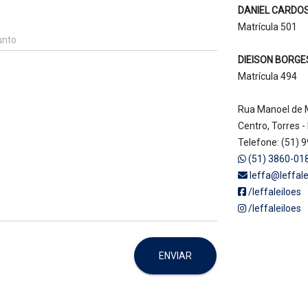
DANIEL CARDOSO 
Matrícula 501
unto
DIEISON BORGES L
Matrícula 494
Rua Manoel de M
Centro, Torres -
Telefone: (51) 
(51) 3860-01
leffa@leffale
/leffaleiloes
/leffaleiloes
ENVIAR