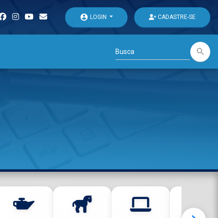
account_circle
LOGIN
CADASTRE-SE
search