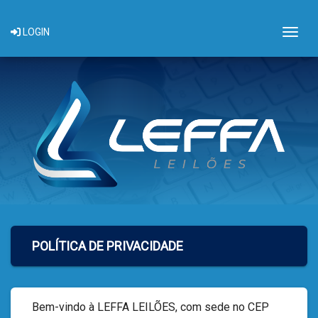
Togg
LOGIN
POLÍTICA DE PRIVACIDADE
Bem-vindo à LEFFA LEILÕES, com sede no CEP