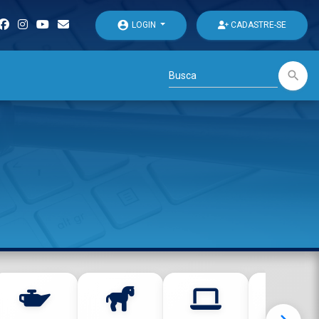
account_circle
LOGIN
CADASTRE-SE
search