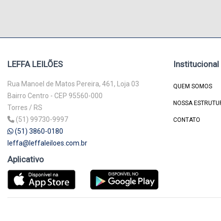
LEFFA LEILÕES
Institucional
Rua Manoel de Matos Pereira, 461, Loja 03
QUEM SOMOS
Bairro Centro - CEP 95560-000
NOSSA ESTRUTU
Torres / RS
(51) 99730-9997
CONTATO
(51) 3860-0180
leffa@leffaleiloes.com.br
Aplicativo