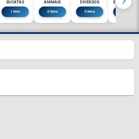
SUCATAS
ANIMAIS
DIVERSOS
ELETRÔNICO
1 item
0 itens
0 itens
0 itens