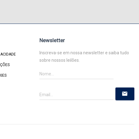
Newsletter
Inscreva-se em nossa newsletter e saiba tudo
VACIDADE
sobre nossos leilões.
IÇÕES
KIES
mail