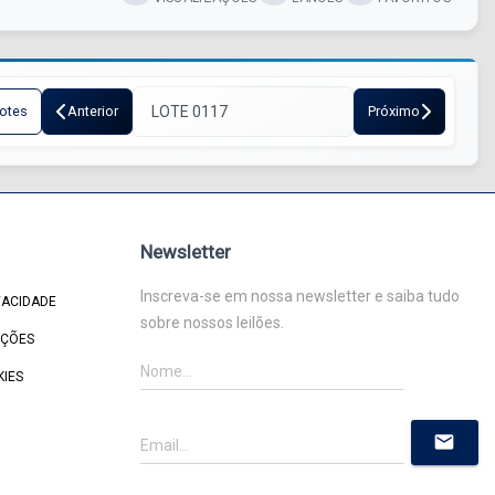
otes
Anterior
Próximo
Newsletter
Inscreva-se em nossa newsletter e saiba tudo
VACIDADE
sobre nossos leilões.
IÇÕES
KIES
mail