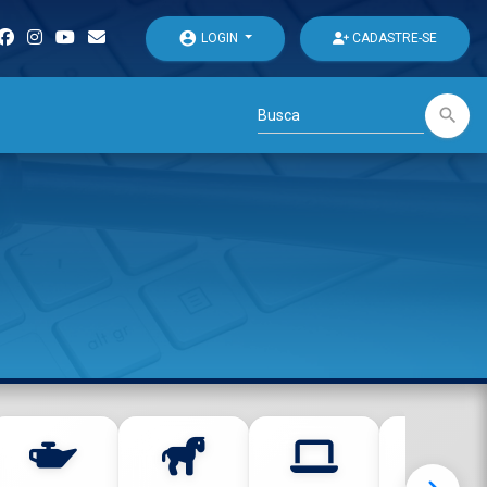
account_circle
LOGIN
CADASTRE-SE
search