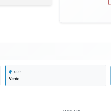
L
COR
Verde