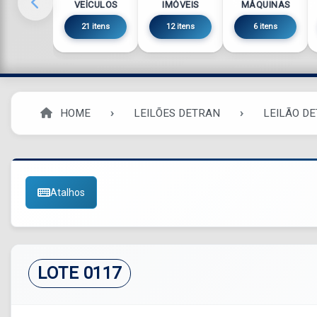
VEÍCULOS
IMÓVEIS
MÁQUINAS
21 itens
12 itens
6 itens
HOME
LEILÕES DETRAN
LEILÃO D
Atalhos
LOTE 0117