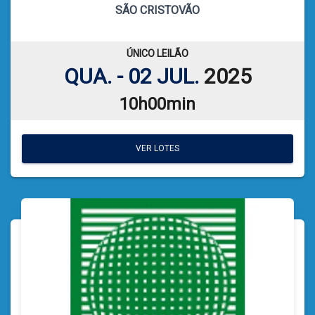
SÃO CRISTOVÃO
CATIELE BORGES LEFFA
LEILOEIRA:
VER PLANILHA DE LEILÃO
ÚNICO LEILÃO
QUA. - 02 JUL.
2025
10h00min
VER LOTES
VER LOTES