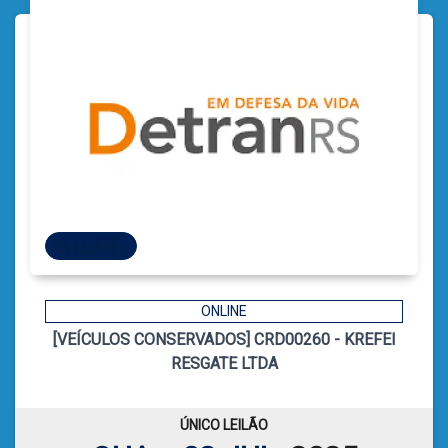
61 LOTES
61 LOTES
ONLINE
[VEÍCULOS CONSERVADOS] CRD00260 - KREFEI
7
CÓDIGO
RESGATE LTDA
CATIELE BORGES LEFFA
LEILOEIRA:
VER PLANILHA DE LEILÃO
ÚNICO LEILÃO