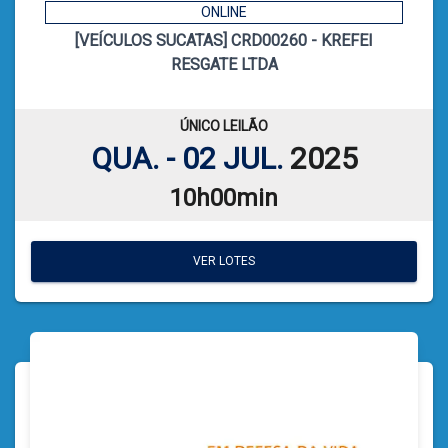
ONLINE
[VEÍCULOS SUCATAS] CRD00260 - KREFEI
10
CÓDIGO
RESGATE LTDA
CATIELE BORGES LEFFA
LEILOEIRA:
VER PLANILHA DE LEILÃO
ÚNICO LEILÃO
QUA. - 02 JUL.
2025
10h00min
VER LOTES
VER LOTES