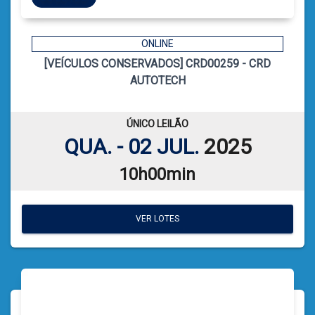
ONLINE
[VEÍCULOS CONSERVADOS] CRD00259 - CRD
8
CÓDIGO
AUTOTECH
CATIELE BORGES LEFFA
LEILOEIRA:
VER PLANILHA DE LEILÃO
ÚNICO LEILÃO
QUA. - 02 JUL.
2025
10h00min
VER LOTES
VER LOTES