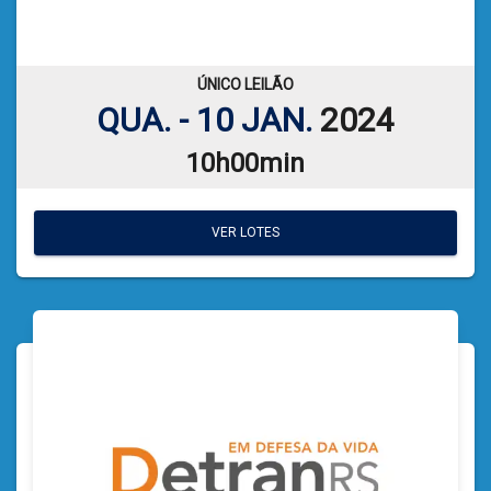
CATIELE BORGES LEFFA
LEILOEIRA:
VER PLANILHA DE LEILÃO
ÚNICO LEILÃO
QUA. - 10 JAN.
2024
10h00min
VER LOTES
VER LOTES