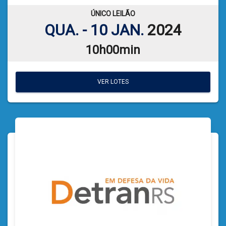
VER PLANILHA DE LEILÃO
ÚNICO LEILÃO
QUA. - 10 JAN.
2024
10h00min
VER LOTES
VER LOTES