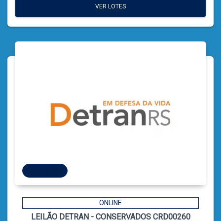
VER LOTES
VER LOTES
53 LOTES
53 LOTES
ONLINE
LEILÃO DETRAN - CONSERVADOS CRD00260
3
CÓDIGO