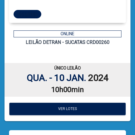
15 LOTES
15 LOTES
ONLINE
LEILÃO DETRAN - SUCATAS CRD00260
6
CÓDIGO
CATIELE BORGES LEFFA
LEILOEIRA:
VER PLANILHA DE LEILÃO
ÚNICO LEILÃO
QUA. - 10 JAN.
2024
10h00min
VER LOTES
VER LOTES