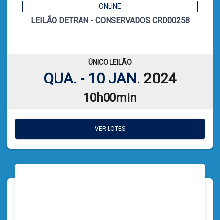
ONLINE
LEILÃO DETRAN - CONSERVADOS CRD00258
1
CÓDIGO
CATIELE BORGES LEFFA
LEILOEIRA:
VER PLANILHA DE LEILÃO
ÚNICO LEILÃO
QUA. - 10 JAN.
2024
10h00min
VER LOTES
VER LOTES