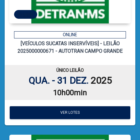
1 LOTE
1 LOTE
ONLINE
[VEÍCULOS SUCATAS INSERVÍVEIS] - LEILÃO
15
CÓDIGO
2025000000671 - AUTOTRAN CAMPO GRANDE
CATIELE BORGES LEFFA
LEILOEIRA:
ÚNICO LEILÃO
VER PLANILHA DE LEILÃO
QUA. - 31 DEZ.
2025
10h00min
VER LOTES
VER LOTES