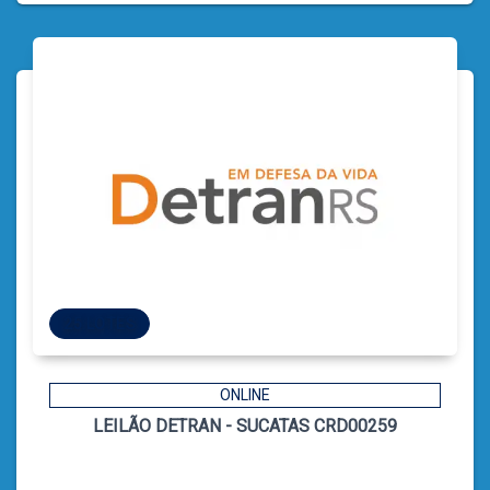
25 LOTES
25 LOTES
ONLINE
LEILÃO DETRAN - SUCATAS CRD00259
5
CÓDIGO
CATIELE BORGES LEFFA
LEILOEIRA: