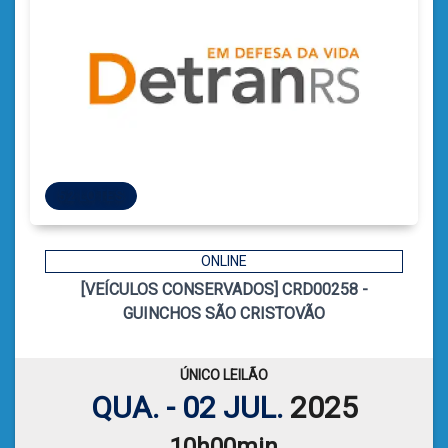
52 LOTES
52 LOTES
ONLINE
[VEÍCULOS CONSERVADOS] CRD00258 -
9
CÓDIGO
GUINCHOS SÃO CRISTOVÃO
CATIELE BORGES LEFFA
LEILOEIRA:
VER PLANILHA DE LEILÃO
ÚNICO LEILÃO
QUA. - 02 JUL.
2025
10h00min