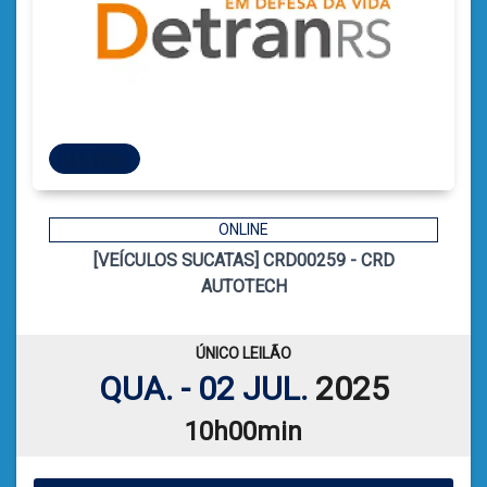
5 LOTES
5 LOTES
ONLINE
[VEÍCULOS SUCATAS] CRD00259 - CRD
11
CÓDIGO
AUTOTECH
CATIELE BORGES LEFFA
LEILOEIRA:
VER PLANILHA DE LEILÃO
ÚNICO LEILÃO
QUA. - 02 JUL.
2025
10h00min