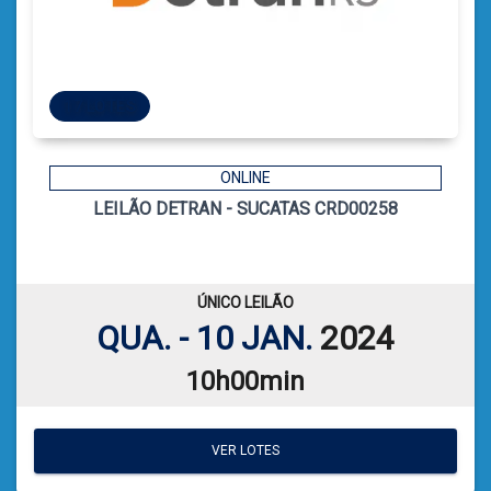
17 LOTES
17 LOTES
ONLINE
LEILÃO DETRAN - SUCATAS CRD00258
4
CÓDIGO
CATIELE BORGES LEFFA
LEILOEIRA:
VER PLANILHA DE LEILÃO
ÚNICO LEILÃO
QUA. - 10 JAN.
2024
10h00min
VER LOTES
VER LOTES