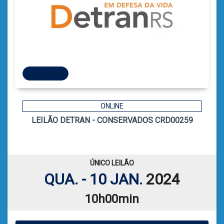
40 LOTES
40 LOTES
ONLINE
LEILÃO DETRAN - CONSERVADOS CRD00259
2
CÓDIGO
CATIELE BORGES LEFFA
LEILOEIRA:
VER PLANILHA DE LEILÃO
ÚNICO LEILÃO
QUA. - 10 JAN.
2024
10h00min