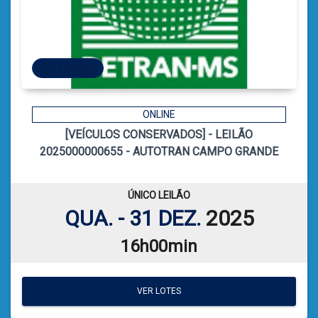
121 LOTES
121 LOTES
ONLINE
[VEÍCULOS CONSERVADOS] - LEILÃO
13
CÓDIGO
2025000000655 - AUTOTRAN CAMPO GRANDE
CATIELE BORGES LEFFA
LEILOEIRA:
ÚNICO LEILÃO
VER PLANILHA DE LEILÃO
QUA. - 31 DEZ.
2025
16h00min
VER LOTES
VER LOTES