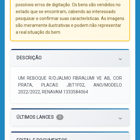
possíveis erros de digitação. Os bens são vendidos no
estado que se encontram, cabendo ao interessado
pesquisar e confirmar suas características. As imagens
são meramente ilustrativas e podem não representar
a real situação do bem.
DESCRIÇÃO
keyboard_arrow_down
UM REBOQUE R/DJALMO FIBRALUMI VE AB, COR
PRATA, PLACAS JBT1F02, ANO/MODELO
2022/2022, RENAVAM 1333584064
ÚLTIMOS LANCES
0
keyboard_arrow_down