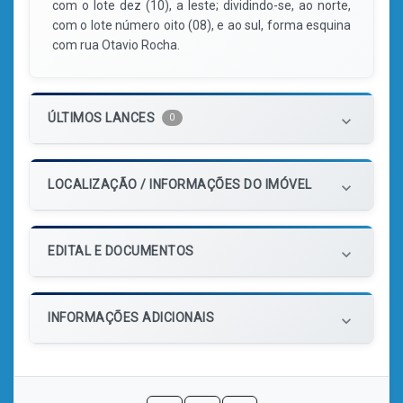
com o lote dez (10), a leste; dividindo-se, ao norte,
com o lote número oito (08), e ao sul, forma esquina
com rua Otavio Rocha.
ÚLTIMOS LANCES
0
keyboard_arrow_down
LOCALIZAÇÃO / INFORMAÇÕES DO IMÓVEL
keyboard_arrow_down
EDITAL E DOCUMENTOS
keyboard_arrow_down
INFORMAÇÕES ADICIONAIS
keyboard_arrow_down