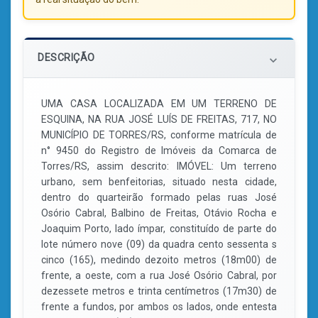
DESCRIÇÃO
keyboard_arrow_down
UMA CASA LOCALIZADA EM UM TERRENO DE
ESQUINA, NA RUA JOSÉ LUÍS DE FREITAS, 717, NO
MUNICÍPIO DE TORRES/RS, conforme matrícula de
n° 9450 do Registro de Imóveis da Comarca de
Torres/RS, assim descrito: IMÓVEL: Um terreno
urbano, sem benfeitorias, situado nesta cidade,
dentro do quarteirão formado pelas ruas José
Osório Cabral, Balbino de Freitas, Otávio Rocha e
Joaquim Porto, lado ímpar, constituído de parte do
lote número nove (09) da quadra cento sessenta s
cinco (165), medindo dezoito metros (18m00) de
frente, a oeste, com a rua José Osório Cabral, por
dezessete metros e trinta centímetros (17m30) de
frente a fundos, por ambos os lados, onde entesta