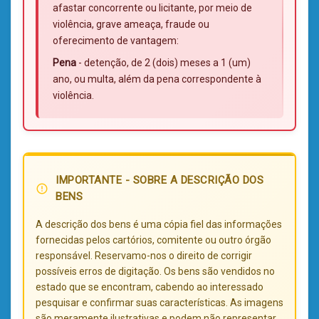
afastar concorrente ou licitante, por meio de
violência, grave ameaça, fraude ou
oferecimento de vantagem:
Pena
- detenção, de 2 (dois) meses a 1 (um)
ano, ou multa, além da pena correspondente à
violência.
IMPORTANTE - SOBRE A DESCRIÇÃO DOS
error_outline
BENS
A descrição dos bens é uma cópia fiel das informações
fornecidas pelos cartórios, comitente ou outro órgão
responsável. Reservamo-nos o direito de corrigir
possíveis erros de digitação. Os bens são vendidos no
estado que se encontram, cabendo ao interessado
pesquisar e confirmar suas características. As imagens
são meramente ilustrativas e podem não representar