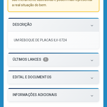
a real situação do bem.
DESCRIÇÃO
keyboard_arrow_down
UM REBOQUE DE PLACAS ILV-0724
ÚLTIMOS LANCES
5
keyboard_arrow_down
EDITAL E DOCUMENTOS
keyboard_arrow_down
INFORMAÇÕES ADICIONAIS
keyboard_arrow_down