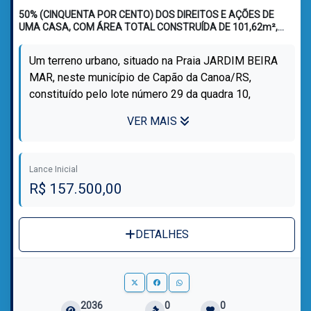
50% (CINQUENTA POR CENTO) DOS DIREITOS E AÇÕES DE
UMA CASA, COM ÁREA TOTAL CONSTRUÍDA DE 101,62m²,
SITUADO NO LUGAR DENOMINADO PRAIA JARDIM BEIRA MAR,
NO MUNICÍPIO DE CAPÃO DA CANOA/RS
Um terreno urbano, situado na Praia JARDIM BEIRA
MAR, neste município de Capão da Canoa/RS,
constituído pelo lote número 29 da quadra 10,
medindo 12,00 metros de frente e mesma lar...
VER MAIS
Lance Inicial
R$ 157.500,00
DETALHES
2036
0
0