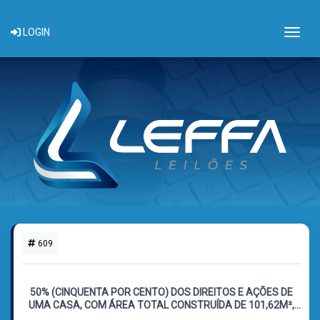
Togg
LOGIN
609
1 LOTE DISPONÍVEL
50% (CINQUENTA POR CENTO) DOS DIREITOS E AÇÕES DE
UMA CASA, COM ÁREA TOTAL CONSTRUÍDA DE 101,62M²,
SITUADO NO LUGAR DENOMINADO PRAIA JARDIM BEIRA