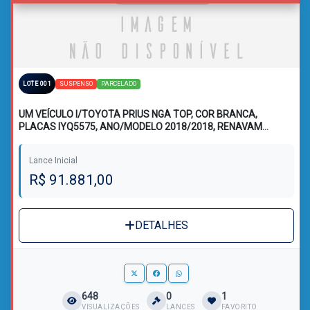
SUSPENSO
PARCELADO
LOTE 001
UM VEÍCULO I/TOYOTA PRIUS NGA TOP, COR BRANCA,
PLACAS IYQ5575, ANO/MODELO 2018/2018, RENAVAM
1158481940
Lance Inicial
R$ 91.881,00
DETALHES
648
0
1
VISUALIZAÇÕES
LANCES
FAVORITO