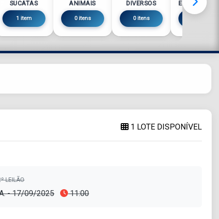
SUCATAS
ANIMAIS
DIVERSOS
ELETRÔNICO
1 item
0 itens
0 itens
0 itens
1 LOTE DISPONÍVEL
º LEILÃO
A. - 17/09/2025
11:00