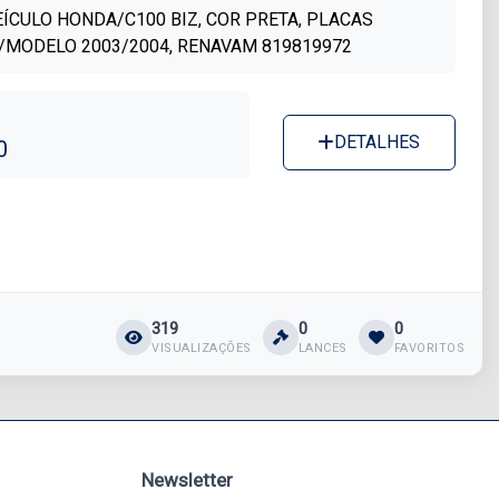
EÍCULO HONDA/C100 BIZ, COR PRETA, PLACAS
O/MODELO 2003/2004, RENAVAM 819819972
DETALHES
0
319
0
0
VISUALIZAÇÕES
LANCES
FAVORITOS
Newsletter