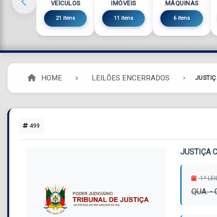
VEÍCULOS
IMÓVEIS
MÁQUINAS
21 itens
11 itens
6 itens
HOME
LEILÕES ENCERRADOS
JUSTIÇ
499
JUSTIÇA 
1º LE
QUA. -