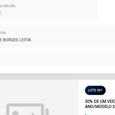
DE PREGÃO
E
EIRA
E BORGES LEFFA
LOTE 001
50% DE UM VEÍCULO HONDA/C100 BIZ, COR PRETA, PLACAS ILP7235,
ANO/MODELO 20