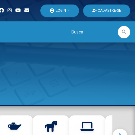
account_circle
LOGIN
CADASTRE-SE
search