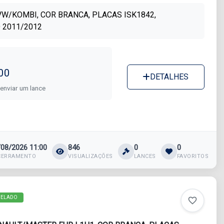
VW/KOMBI, COR BRANCA, PLACAS ISK1842,
 2011/2012
00
DETALHES
 enviar um lance
/08/2026 11:00
846
0
0
CERRAMENTO
VISUALIZAÇÕES
LANCES
FAVORITOS
CELADO
favorite_border