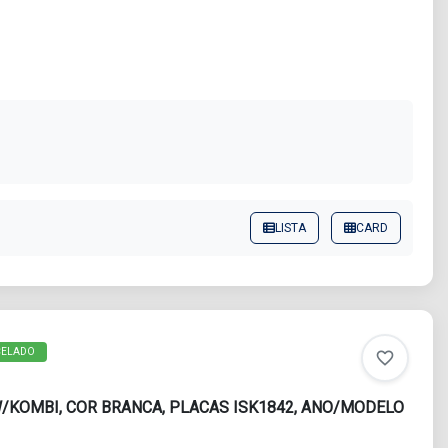
LISTA
CARD
CELADO
favorite_border
/KOMBI, COR BRANCA, PLACAS ISK1842, ANO/MODELO