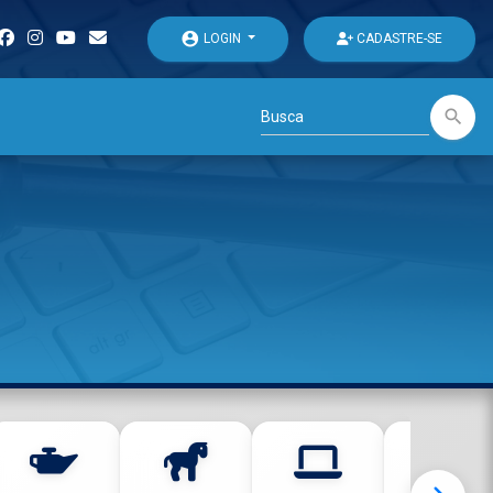
account_circle
LOGIN
CADASTRE-SE
search