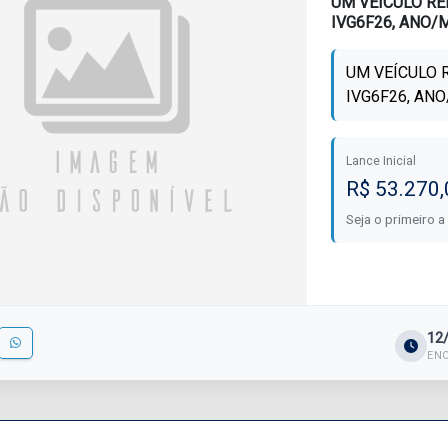
UM VEÍCULO RE
IVG6F26, ANO/
UM VEÍCULO 
IVG6F26, AN
Lance Inicial
R$ 53.270,
Seja o primeiro a
12
EN