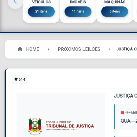
VEÍCULOS
IMÓVEIS
MÁQUINAS
21 itens
11 itens
6 itens
HOME
PRÓXIMOS LEILÕES
JUSTIÇA C
614
JUSTIÇA C
1º LE
QUA. -