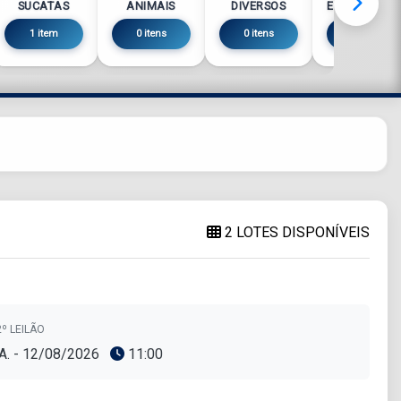
SUCATAS
ANIMAIS
DIVERSOS
ELETRÔNICO
1 item
0 itens
0 itens
0 itens
2 LOTES DISPONÍVEIS
º LEILÃO
A. - 12/08/2026
11:00