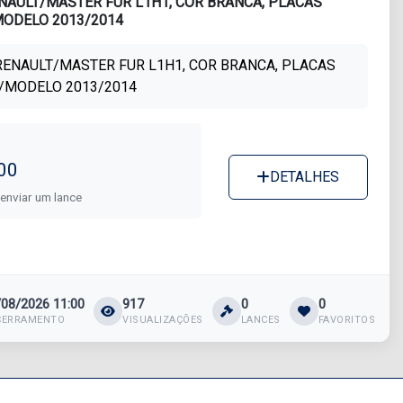
NAULT/MASTER FUR L1H1, COR BRANCA, PLACAS
MODELO 2013/2014
RENAULT/MASTER FUR L1H1, COR BRANCA, PLACAS
O/MODELO 2013/2014
00
DETALHES
 enviar um lance
/08/2026 11:00
917
0
0
CERRAMENTO
VISUALIZAÇÕES
LANCES
FAVORITOS