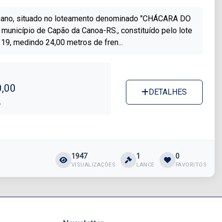
bano, situado no loteamento denominado "CHÁCARA DO
município de Capão da Canoa-RS., constituído pelo lote
 19, medindo 24,00 metros de fren...
0,00
DETALHES
6
1947
1
0
VISUALIZAÇÕES
LANCE
FAVORITOS