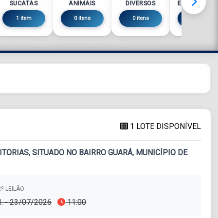
SUCATAS
ANIMAIS
DIVERSOS
ELETRÔNICO
1 item
0 itens
0 itens
0 itens
1 LOTE DISPONÍVEL
ORIAS, SITUADO NO BAIRRO GUARÁ, MUNICÍPIO DE
º LEILÃO
I. - 23/07/2026
11:00